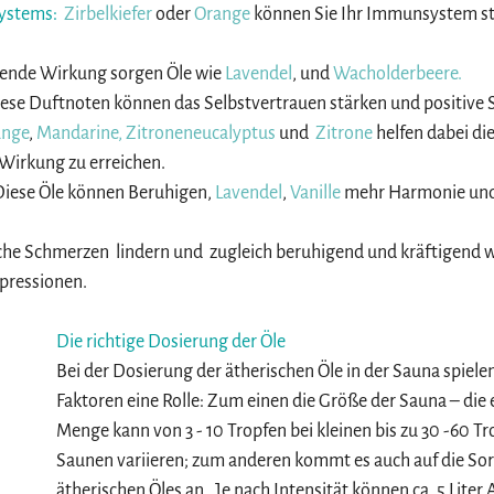
ystems:
Zirbelkiefer
 oder 
Orange
 können Sie Ihr Immunsystem st
ftende Wirkung sorgen Öle wie 
Lavendel
, und 
Wacholderbeere.
ese Duftnoten können das Selbstvertrauen stärken und positive
ange
,
 Mandarine, Zitroneneucalyptus 
und
  Zitrone
 helfen dabei die
irkung zu erreichen.
Diese Öle können Beruhigen, 
Lavendel
, 
V
anille 
mehr Harmonie und 
che Schmerzen  lindern und  zugleich beruhigend und kräftigend wi
pressionen.
Die richtige Dosierung der Öle
Bei der Dosierung der ätherischen Öle in der Sauna spiele
Faktoren eine Rolle: Zum einen die Größe der Sauna – die
Menge kann von 3 - 10 Tropfen bei kleinen bis zu 30 -60 Tr
Saunen variieren; zum anderen kommt es auch auf die Sor
ätherischen Öles an. 
 Je nach Intensität können ca. 5 Liter 