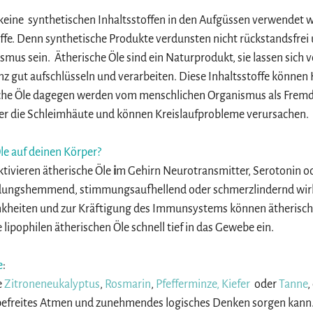
s keine  synthetischen Inhaltsstoffen in den Aufgüssen verwendet 
offe. Denn synthetische Produkte verdunsten nicht rückstandsfrei
smus sein.  Ätherische Öle sind ein Naturprodukt, sie lassen sich
nz gut aufschlüsseln und verarbeiten. Diese Inhaltsstoffe können 
che Öle dagegen werden vom menschlichen Organismus als Fremd
eher die Schleimhäute und können Kreislaufprobleme verursachen.
le auf deinen Körper?
ktivieren
ätherische Öle 
i
m Gehirn Neurotransmitter, Serotonin od
ndungshemmend, stimmungsaufhellend oder schmerzlindernd wir
nkheiten und zur Kräftigung des Immunsystems können ätherische
 lipophilen ätherischen Öle schnell tief in das Gewebe ein.
e
:
 
Zitroneneukalyptus
, 
Rosmarin
,
Pfefferminze
, Kiefer
  oder 
T
anne
,
 befreites Atmen und zunehmendes logisches Denken sorgen kann.