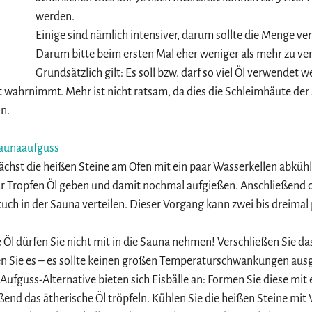
werden. 
Einige sind nämlich intensiver, darum sollte die Menge ve
Darum bitte beim ersten Mal eher weniger als mehr zu ve
Grundsätzlich gilt: Es soll bzw. darf so viel Öl verwendet 
t wahrnimmt. Mehr ist nicht ratsam, da dies die Schleimhäute der
n.
aunaaufguss
hst die heißen Steine am Ofen mit ein paar Wasserkellen abkühle
ar Tropfen Öl geben und damit nochmal aufgießen. Anschließend 
h in der Sauna verteilen. Dieser Vorgang kann zwei bis dreimal
 Öl dürfen Sie nicht mit in die Sauna nehmen! Verschließen Sie da
 Sie es – es sollte keinen großen Temperaturschwankungen aus
ufguss-Alternative bieten sich Eisbälle an: Formen Sie diese mit e
ießend das ätherische Öl tröpfeln. Kühlen Sie die heißen Steine mit