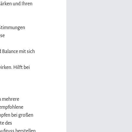
ärken und Ihren 
 Stimmungen 
se 
Balance mit sich 
rken. Hilft bei 
n mehrere 
 empfohlene 
opfen bei großen 
te des 
Aufguss herstellen 