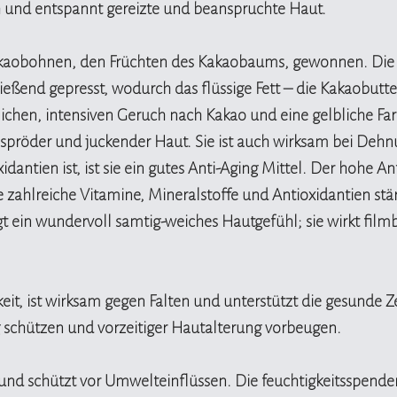
unisex 
h und entspannt gereizte und beanspruchte Haut.
akaobohnen, den Früchten des Kakaobaums, gewonnen. Die 
ßend gepresst, wodurch das flüssige Fett – die Kakaobutt
rlichen, intensiven Geruch nach Kakao und eine gelbliche Fa
 spröder und juckender Haut. Sie ist auch wirksam bei Dehn
xidantien ist, ist sie ein gutes Anti-Aging Mittel. Der hohe An
e zahlreiche Vitamine, Mineralstoffe und Antioxidantien stä
ugt ein wundervoll samtig-weiches Hautgefühl; sie wirkt film
keit, ist wirksam gegen Falten und unterstützt die gesunde 
 schützen und vorzeitiger Hautalterung vorbeugen.
 und schützt vor Umwelteinflüssen. Die feuchtigkeitsspend