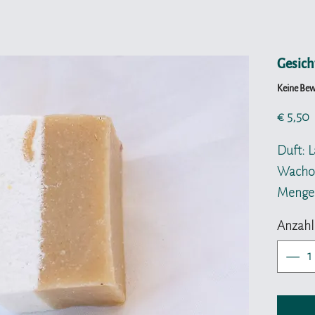
Gesicht
Keine Be
P
€ 5,50
Duft: 
Wachol
Menge:
Anzahl
Die Inh
Gesicht
Ansprü
Gesich