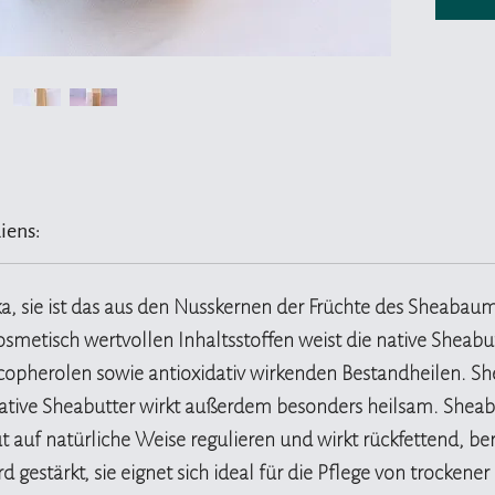
cremig
Haut u
Diese S
geeigne
gereizt
geröte
Hautre
iens:
Antioxi
Das Sal
die Reg
ka, sie ist das aus den Nusskernen der Früchte des Sheabau
Blutzir
metisch wertvollen Inhaltsstoffen weist die native Sheabut
kann d
opherolen sowie antioxidativ wirkenden Bestandheilen. Sh
versto
native Sheabutter wirkt außerdem besonders heilsam. Sheab
Hautbil
t auf natürliche Weise regulieren und wirkt rückfettend, b
Porenti
 gestärkt, sie eignet sich ideal für die Pflege von trockener