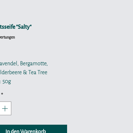
sseife "Salty"
wertungen
reis
Lavendel, Bergamotte,
derbeere & Tea Tree
 50g
*
altsstoffe der veganen
sseifen sind speziell auf die
che der empfindlichen
tshaut abgestimmt. Der
In den Warenkorb