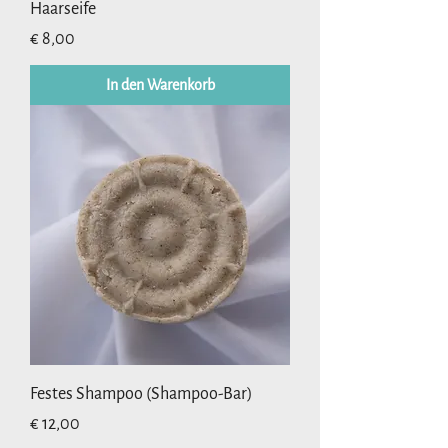
Haarseife
Preis
€ 8,00
In den Warenkorb
Festes Shampoo (Shampoo-Bar)
Preis
€ 12,00