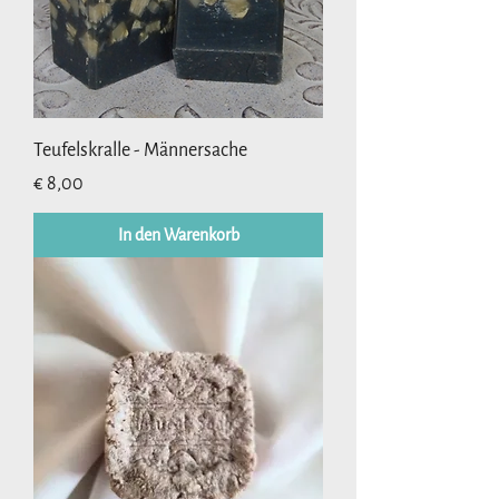
Teufelskralle - Männersache
Preis
€ 8,00
In den Warenkorb