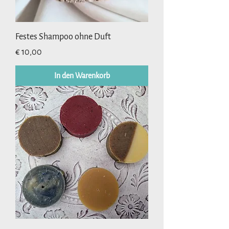
Festes Shampoo ohne Duft
Preis
€ 10,00
In den Warenkorb